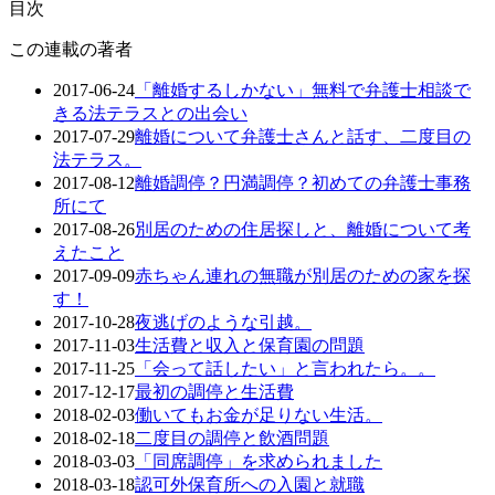
目次
この連載の著者
2017-06-24
「離婚するしかない」無料で弁護士相談で
きる法テラスとの出会い
2017-07-29
離婚について弁護士さんと話す、二度目の
法テラス。
2017-08-12
離婚調停？円満調停？初めての弁護士事務
所にて
2017-08-26
別居のための住居探しと、離婚について考
えたこと
2017-09-09
赤ちゃん連れの無職が別居のための家を探
す！
2017-10-28
夜逃げのような引越。
2017-11-03
生活費と収入と保育園の問題
2017-11-25
「会って話したい」と言われたら。。
2017-12-17
最初の調停と生活費
2018-02-03
働いてもお金が足りない生活。
2018-02-18
二度目の調停と飲酒問題
2018-03-03
「同席調停」を求められました
2018-03-18
認可外保育所への入園と就職