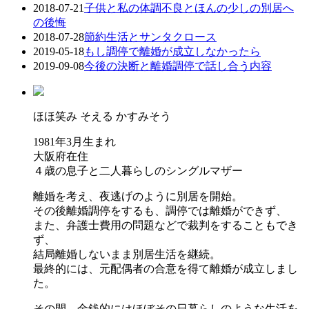
2018-07-21
子供と私の体調不良とほんの少しの別居へ
の後悔
2018-07-28
節約生活とサンタクロース
2019-05-18
もし調停で離婚が成立しなかったら
2019-09-08
今後の決断と離婚調停で話し合う内容
ほほ笑み そえる かすみそう
1981年3月生まれ
大阪府在住
４歳の息子と二人暮らしのシングルマザー
離婚を考え、夜逃げのように別居を開始。
その後離婚調停をするも、調停では離婚ができず、
また、弁護士費用の問題などで裁判をすることもでき
ず、
結局離婚しないまま別居生活を継続。
最終的には、元配偶者の合意を得て離婚が成立しまし
た。
その間、金銭的にはほぼその日暮らしのような生活を