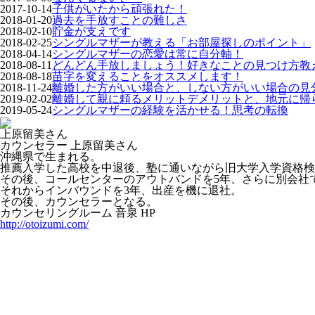
2017-10-14
子供がいたから頑張れた！
2018-01-20
過去を手放すことの難しさ
2018-02-10
貯金が支えです
2018-02-25
シングルマザーが教える「お部屋探しのポイント」
2018-04-14
シングルマザーの恋愛は常に自分軸！
2018-08-11
どんどん手放しましょう！好きなことの見つけ方教
2018-08-18
苗字を変えることをオススメします！
2018-11-24
離婚した方がいい場合と、しない方がいい場合の見
2019-02-02
離婚して親に頼るメリットデメリットと、地元に帰
2019-05-24
シングルマザーの経験を活かせる！思考の転換
上原留美さん
カウンセラー 上原留美さん
沖縄県で生まれる。
推薦入学した高校を中退後、塾に通いながら旧大学入学資格検
その後、コールセンターのアウトバンドを5年、さらに別会社
それからインバウンドを3年、出産を機に退社。
その後、カウンセラーとなる。
カウンセリングルーム 音泉 HP
http://otoizumi.com/