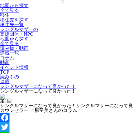
地図から探す
全て見る
移住
移住先を探す
移住先一覧
シングルマザーの
支援団体・NPO
地図から探す
全て見る
読み物・動画
連載一覧
コラム
動画
イベント情報
TOP
読みもの
連載
シングルマザーになって良かった！
シングルマザーになって良かった！
第
1
回
シングルマザーになって良かった！
シングルマザーになって良
カウンセラー 上原留美さんのコラム
Facebook