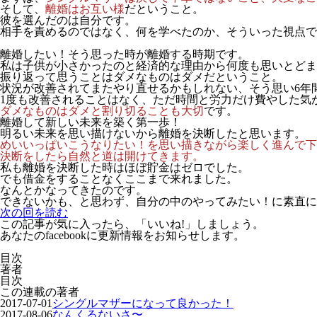
そして、
離婚はお互い様
だということ。
彼を選んだのは自分です。
相手を責めるのではなく、何を学べたのか、そういった視点で
離婚したい！そう思った時が離婚する時期です。
私は子供が小さかったのと経済的な理由から何度も思いとどま
振り返って思うことはダメなものはダメだということ。
状況が改善されてまたやり直せるかもしれない、そう思い6年
1度も改善されることはなく、ただ時間と労力だけ費やした気
ダメなものはダメと割り切ることも大切
です。
離婚して新しい未来を築く第一歩！
明るい未来を思い描けないから離婚を決断したと思います。
めいいっぱいこうなりたい！を思い描きながら楽しく進んで下
決断をしたら自然と道は開けてきます。
私も離婚を決断した時はほぼ貯金はゼロでした。
でも借金をすることなくここまで来れました。
なんとかなってきたのです。
できないかも、と思わず、自分の中のやってみたい！に素直に
次の回を読む
この記事が気に入ったら、「いいね!」しましょう。
あなたのfacebookに更新情報をお知らせします。
目次
著者
目次
この連載の著者
2017-07-01
シングルマザーになって良かった！
2017-08-06
なんくるないさ〜