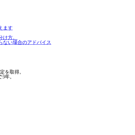
えます
分け方。
らない場合のアドバイス
定を取得。
で3年。