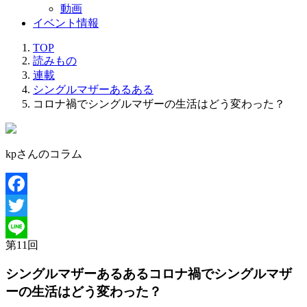
動画
イベント情報
TOP
読みもの
連載
シングルマザーあるある
コロナ禍でシングルマザーの生活はどう変わった？
kpさんのコラム
Facebook
Twitter
第
11
回
Line
シングルマザーあるある
コロナ禍でシングルマザ
ーの生活はどう変わった？