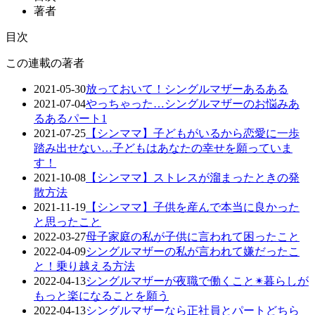
著者
目次
この連載の著者
2021-05-30
放っておいて！シングルマザーあるある
2021-07-04
やっちゃった…シングルマザーのお悩みあ
るあるパート1
2021-07-25
【シンママ】子どもがいるから恋愛に一歩
踏み出せない…子どもはあなたの幸せを願っていま
す！
2021-10-08
【シンママ】ストレスが溜まったときの発
散方法
2021-11-19
【シンママ】子供を産んで本当に良かった
と思ったこと
2022-03-27
母子家庭の私が子供に言われて困ったこと
2022-04-09
シングルマザーの私が言われて嫌だったこ
と！乗り越える方法
2022-04-13
シングルマザーが夜職で働くこと✴︎暮らしが
もっと楽になることを願う
2022-04-13
シングルマザーなら正社員とパートどちら