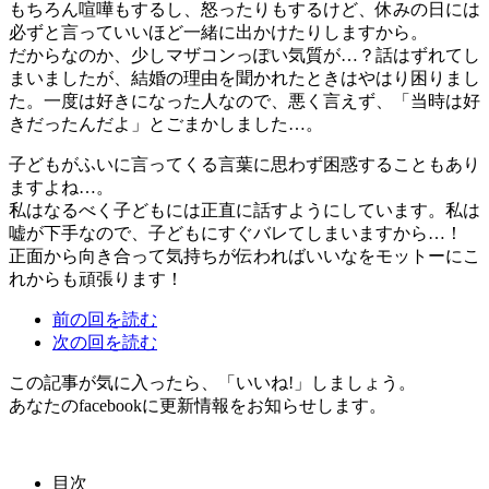
もちろん喧嘩もするし、怒ったりもするけど、休みの日には
必ずと言っていいほど一緒に出かけたりしますから。
だからなのか、少しマザコンっぽい気質が…？話はずれてし
まいましたが、結婚の理由を聞かれたときはやはり困りまし
た。一度は好きになった人なので、悪く言えず、「当時は好
きだったんだよ」とごまかしました…。
子どもがふいに言ってくる言葉に思わず困惑することもあり
ますよね…。
私はなるべく子どもには正直に話すようにしています。私は
嘘が下手なので、子どもにすぐバレてしまいますから…！
正面から向き合って気持ちが伝わればいいなをモットーにこ
れからも頑張ります！
前の回を読む
次の回を読む
この記事が気に入ったら、「いいね!」しましょう。
あなたのfacebookに更新情報をお知らせします。
目次