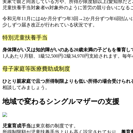
実家で親と同居している方や、所得が限度額以上(愛知県だと2
児童扶養手当対象者vs対象外のように苦労の競り合いになる
令和元年11月には4か月分ずつ年3回→2か月分ずつ年6回払
少しずつ届き改正が行われている状況です。
特別児童扶養手当
身体障がい又は知的障がいのある20歳未満の子どもを養育し
1人あたり月額、1級52,500円/2級34,970円支給されます
母子家庭等医療費助成制度
ひとり親家庭で且つ所得制限よりも低い所得の場合受けられ
相談してみましょう。
地域で変わるシングルマザーの支援
児童育成手当
は東京都の制度です。
所得制限額が児童扶養手当よりも高く設定されており、
養育