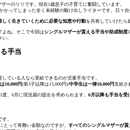
マザーのリリです。現在1歳息子の子育てに奮闘しています。
月もかかってしまった全く未経験の駆け出しライターです。日々
楽しく生きていくために必要な知恵や行動
を共有していけたら
すよね。そこで今回は
シングルマザーが貰える手当や助成制度
さい。
ある手当
育している人なら受給できるのが児童手当です。
0,000円
(第3子以降は15,000円)/
中学生は一律10,000円
支給さ
に1度、6月に現況届の提出を求められます。
6月以降も手当を受
です。
ザーにとって有難い金額なのですが、
すべてのシングルマザーが貰