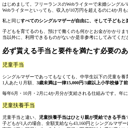
はじめまして。フリーランスのWebライターで未婚シングル
Webライターといっても、収入が10万円を超えるのに4か
私と同じ
すべてのシングルマザーが自由に、そして子どもと
子どもを育てるのも、預けて働くのも何かとお金がかかりま
当以外に、利用できるものがないか是非参考にしてみてくだ
必ず貰える手当と要件を満たす必要の
児童手当
シングルマザーであってもなくても、中学生以下の児童を養
1人あたり月額、
3歳未満は一律15,000円
/
3歳以上小学校修了前は1
毎年6月・10月・2月に4か月分が支給される仕組みです。年
児童扶養手当
児童手当と違い、
児童扶養手当はひとり親が受給できる手当
子どもが1人の場合、全額支給なら43,160円とシングルマ