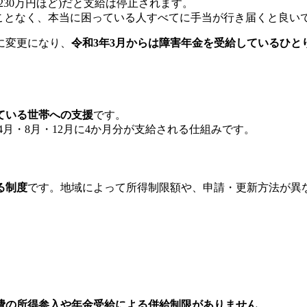
30万円ほど)だと支給は停止されます。
ことなく、本当に困っている人すべてに手当が行き届くと良い
いに変更になり、
令和3年3月からは障害年金を受給しているひと
ている世帯への支援
です。
。毎年4月・8月・12月に4か月分が支給される仕組みです。
る制度
です。地域によって所得制限額や、申請・更新方法が異
費の所得参入や年金受給による併給制限がありません
。