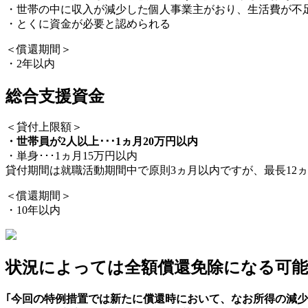
・世帯の中に収入が減少した個人事業主がおり、生活費が不
・とくに資金が必要と認められる
＜償還期間＞
・2年以内
総合支援資金
＜貸付上限額＞
・世帯員が2人以上･･･1ヵ月20万円以内
・単身･･･1ヵ月15万円以内
貸付期間は就職活動期間中で原則3ヵ月以内ですが、最長12
＜償還期間＞
・10年以内
状況によっては全額償還免除になる可能
｢今回の特例措置では新たに償還時において、なお所得の減