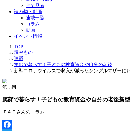
全て見る
読み物・動画
連載一覧
コラム
動画
イベント情報
TOP
読みもの
連載
笑顔で暮らす！子どもの教育資金や自分の老後
新型コロナウイルスで収入が減ったシングルマザーにお
第
13
回
笑顔で暮らす！子どもの教育資金や自分の老後
新型
ＴＡＯさんのコラム