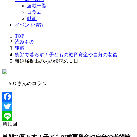
連載一覧
コラム
動画
イベント情報
TOP
読みもの
連載
笑顔で暮らす！子どもの教育資金や自分の老後
離婚届提出のあの伝説の１日
ＴＡＯさんのコラム
Facebook
Twitter
第
11
回
Line
笑顔で暮らす！子どもの教育資金や自分の老後
離