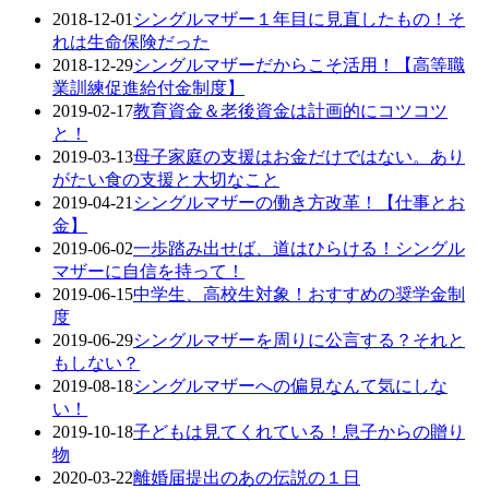
2018-12-01
シングルマザー１年目に見直したもの！そ
れは生命保険だった
2018-12-29
シングルマザーだからこそ活用！【高等職
業訓練促進給付金制度】
2019-02-17
教育資金＆老後資金は計画的にコツコツ
と！
2019-03-13
母子家庭の支援はお金だけではない。あり
がたい食の支援と大切なこと
2019-04-21
シングルマザーの働き方改革！【仕事とお
金】
2019-06-02
一歩踏み出せば、道はひらける！シングル
マザーに自信を持って！
2019-06-15
中学生、高校生対象！おすすめの奨学金制
度
2019-06-29
シングルマザーを周りに公言する？それと
もしない？
2019-08-18
シングルマザーへの偏見なんて気にしな
い！
2019-10-18
子どもは見てくれている！息子からの贈り
物
2020-03-22
離婚届提出のあの伝説の１日