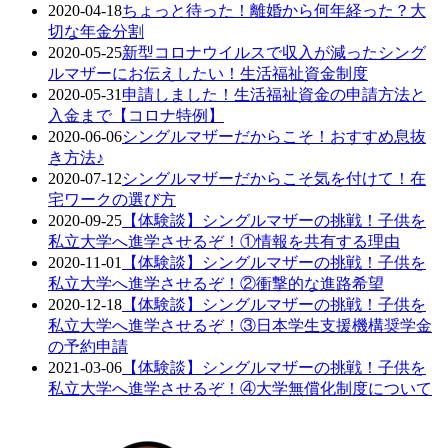
2020-04-18
ちょっと待った！離婚から何年経った？大
切な年金分割
2020-05-25
新型コロナウイルスで収入が減ったシング
ルマザーにお伝えしたい！生活福祉資金制度
2020-05-31
申請しました！生活福祉資金の申請方法と
入金まで【コロナ特例】
2020-06-06
シングルマザーだからこそ！おすすめ息抜
き方法♪
2020-07-12
シングルマザーだからこそ気を付けて！在
宅ワークの選び方
2020-09-25
【体験談】シングルマザーの挑戦！子供を
私立大学へ進学させるぞ！①情報を共有する理由
2020-11-01
【体験談】シングルマザーの挑戦！子供を
私立大学へ進学させるぞ！②衝撃的な進路希望
2020-12-18
【体験談】シングルマザーの挑戦！子供を
私立大学へ進学させるぞ！③日本学生支援機構奨学金
の予約申請
2021-03-06
【体験談】シングルマザーの挑戦！子供を
私立大学へ進学させるぞ！④大学無償化制度について