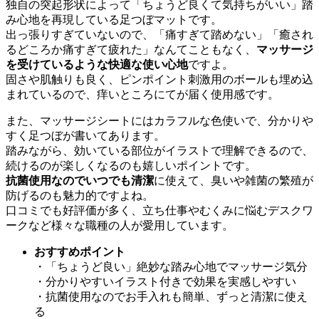
独自の突起形状によって「ちょうど良くて気持ちがいい」踏
み心地を再現している足つぼマットです。
出っ張りすぎていないので、「痛すぎて踏めない」「癒され
るどころか痛すぎて疲れた」なんてこともなく、
マッサージ
を受けているような快適な使い心地
ですよ。
固さや肌触りも良く、ピンポイント刺激用のボールも埋め込
まれているので、痒いところにてが届く使用感です。
また、マッサージシートにはカラフルな色使いで、分かりや
すく足つぼが書いてあります。
踏みながら、効いている部位がイラストで理解できるので、
続けるのが楽しくなるのも嬉しいポイントです。
抗菌使用なのでいつでも清潔
に使えて、臭いや雑菌の繁殖が
防げるのも魅力的ですよね。
口コミでも好評価が多く、立ち仕事やむくみに悩むデスクワ
ークなど様々な職種の人が愛用しています。
おすすめポイント
・「ちょうど良い」絶妙な踏み心地でマッサージ気分
・分かりやすいイラスト付きで効果を実感しやすい
・抗菌使用なのでお手入れも簡単、ずっと清潔に使え
る