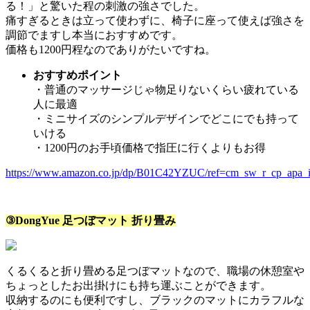
る！」と驚いた程の刺激の強さでした。
痛すぎるときは立って使わずに、椅子に座って使えば強さを
調節でますし本当におすすめです。
価格も1200円程なのでありがたいですね。
おすすめポイント
・普通のマッサージじゃ物足りないくらい疲れている
人に最適
・ミニサイズのシンプルデザインでどこにでも持って
いける
・1200円のお手頃価格で指圧に行くよりもお得
https://www.amazon.co.jp/dp/B01C42YZUC/ref=cm_sw_r_cp_ap
③DongYue 足つぼマット 折り畳み
くるくると折り畳める足つぼマットなので、職場の休憩室や
ちょっとしたお出掛けにも持ち運ぶことができます。
収納するのにも便利ですし、ブラックのマットにカラフルな