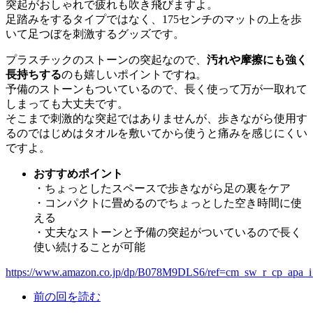
突起がおしゃれで疲れも吹き飛びますよ。
足踏みをするタイプではなく、175センチのマットの上を歩
いて足つぼを刺激するグッズです。
プラスチックのストーンの突起なので、
汚れや摩擦にも強く
長持ちする
のも嬉しいポイントですね。
予備のストーンもついているので、長く使って万が一取れて
しまっても大丈夫です。
そこまで刺激的な突起ではありませんが、歩きながら使用す
るのではじめはタオルを敷いてから使うと痛みを感じにくい
ですよ。
おすすめポイント
・ちょっとしたスペースで歩きながら足の裏をケア
・コンパクトに畳めるのでちょっとした空き時間に使
える
・丈夫なストーンと予備の突起がついているので長く
使い続けることが可能
https://www.amazon.co.jp/dp/B078M9DLS6/ref=cm_sw_r_cp_ap
前の回を読む