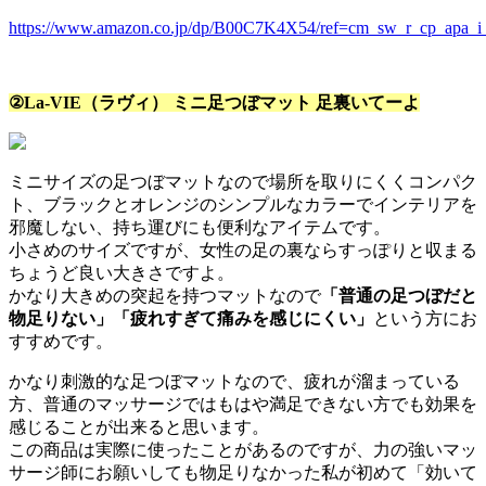
https://www.amazon.co.jp/dp/B00C7K4X54/ref=cm_sw_r_cp_a
②La-VIE（ラヴィ） ミニ足つぼマット 足裏いてーよ
ミニサイズの足つぼマットなので場所を取りにくくコンパク
ト、ブラックとオレンジのシンプルなカラーでインテリアを
邪魔しない、持ち運びにも便利なアイテムです。
小さめのサイズですが、女性の足の裏ならすっぽりと収まる
ちょうど良い大きさですよ。
かなり大きめの突起を持つマットなので
「普通の足つぼだと
物足りない」「疲れすぎて痛みを感じにくい」
という方にお
すすめです。
かなり刺激的な足つぼマットなので、疲れが溜まっている
方、普通のマッサージではもはや満足できない方でも効果を
感じることが出来ると思います。
この商品は実際に使ったことがあるのですが、力の強いマッ
サージ師にお願いしても物足りなかった私が初めて「効いて