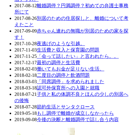
2017-08-12
離婚調停？円満調停？初めての弁護士事務
所にて
2017-08-26
別居のための住居探しと、離婚について考
えたこと
2017-09-09
赤ちゃん連れの無職が別居のための家を探
す！
2017-10-28
夜逃げのような引越。
2017-11-03
生活費と収入と保育園の問題
2017-11-25
「会って話したい」と言われたら。。
2017-12-17
最初の調停と生活費
2018-02-03
働いてもお金が足りない生活。
2018-02-18
二度目の調停と飲酒問題
2018-03-03
「同席調停」を求められました
2018-03-18
認可外保育所への入園と就職
2018-07-21
子供と私の体調不良とほんの少しの別居へ
の後悔
2018-07-28
節約生活とサンタクロース
2019-05-18
もし調停で離婚が成立しなかったら
2019-09-08
今後の決断と離婚調停で話し合う内容