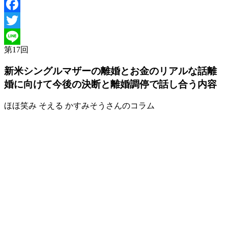
Facebook
Twitter
第
17
回
Line
新米シングルマザーの離婚とお金のリアルな話
離
婚に向けて今後の決断と離婚調停で話し合う内容
ほほ笑み そえる かすみそうさんのコラム