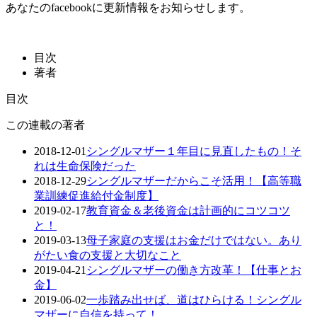
あなたのfacebookに更新情報をお知らせします。
目次
著者
目次
この連載の著者
2018-12-01
シングルマザー１年目に見直したもの！そ
れは生命保険だった
2018-12-29
シングルマザーだからこそ活用！【高等職
業訓練促進給付金制度】
2019-02-17
教育資金＆老後資金は計画的にコツコツ
と！
2019-03-13
母子家庭の支援はお金だけではない。あり
がたい食の支援と大切なこと
2019-04-21
シングルマザーの働き方改革！【仕事とお
金】
2019-06-02
一歩踏み出せば、道はひらける！シングル
マザーに自信を持って！