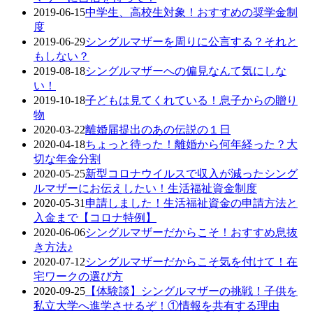
2019-06-15
中学生、高校生対象！おすすめの奨学金制
度
2019-06-29
シングルマザーを周りに公言する？それと
もしない？
2019-08-18
シングルマザーへの偏見なんて気にしな
い！
2019-10-18
子どもは見てくれている！息子からの贈り
物
2020-03-22
離婚届提出のあの伝説の１日
2020-04-18
ちょっと待った！離婚から何年経った？大
切な年金分割
2020-05-25
新型コロナウイルスで収入が減ったシング
ルマザーにお伝えしたい！生活福祉資金制度
2020-05-31
申請しました！生活福祉資金の申請方法と
入金まで【コロナ特例】
2020-06-06
シングルマザーだからこそ！おすすめ息抜
き方法♪
2020-07-12
シングルマザーだからこそ気を付けて！在
宅ワークの選び方
2020-09-25
【体験談】シングルマザーの挑戦！子供を
私立大学へ進学させるぞ！①情報を共有する理由