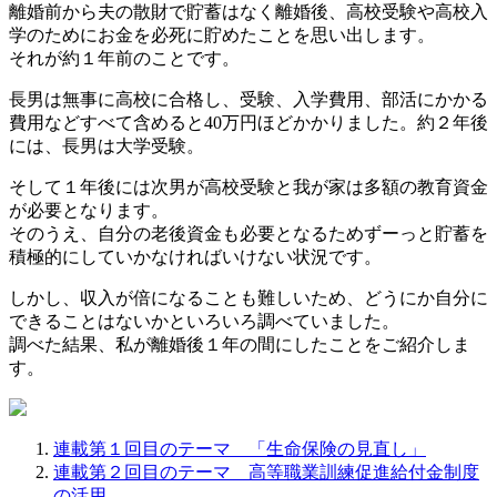
離婚前から夫の散財で貯蓄はなく離婚後、高校受験や高校入
学のためにお金を必死に貯めたことを思い出します。
それが約１年前のことです。
長男は無事に高校に合格し、受験、入学費用、部活にかかる
費用などすべて含めると40万円ほどかかりました。約２年後
には、長男は大学受験。
そして１年後には次男が高校受験と我が家は多額の教育資金
が必要となります。
そのうえ、自分の老後資金も必要となるためずーっと貯蓄を
積極的にしていかなければいけない状況です。
しかし、収入が倍になることも難しいため、どうにか自分に
できることはないかといろいろ調べていました。
調べた結果、私が離婚後１年の間にしたことをご紹介しま
す。
連載第１回目のテーマ 「生命保険の見直し」
連載第２回目のテーマ 高等職業訓練促進給付金制度
の活用