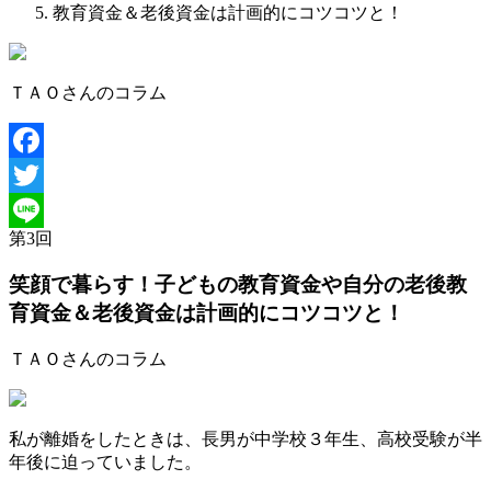
教育資金＆老後資金は計画的にコツコツと！
ＴＡＯさんのコラム
Facebook
Twitter
第
3
回
Line
笑顔で暮らす！子どもの教育資金や自分の老後
教
育資金＆老後資金は計画的にコツコツと！
ＴＡＯさんのコラム
私が離婚をしたときは、長男が中学校３年生、高校受験が半
年後に迫っていました。