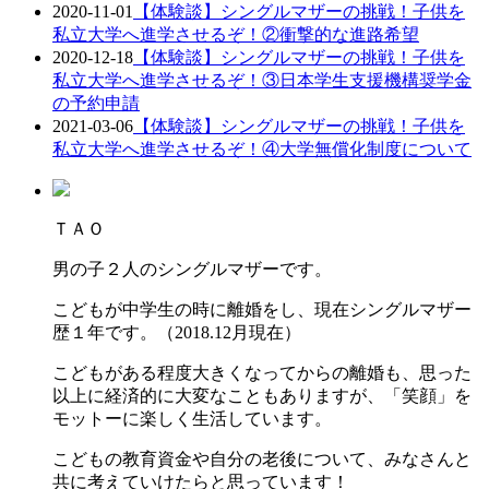
2020-11-01
【体験談】シングルマザーの挑戦！子供を
私立大学へ進学させるぞ！②衝撃的な進路希望
2020-12-18
【体験談】シングルマザーの挑戦！子供を
私立大学へ進学させるぞ！③日本学生支援機構奨学金
の予約申請
2021-03-06
【体験談】シングルマザーの挑戦！子供を
私立大学へ進学させるぞ！④大学無償化制度について
ＴＡＯ
男の子２人のシングルマザーです。
こどもが中学生の時に離婚をし、現在シングルマザー
歴１年です。（2018.12月現在）
こどもがある程度大きくなってからの離婚も、思った
以上に経済的に大変なこともありますが、「笑顔」を
モットーに楽しく生活しています。
こどもの教育資金や自分の老後について、みなさんと
共に考えていけたらと思っています！