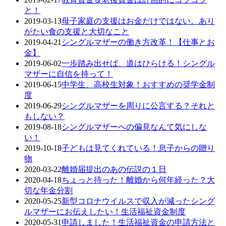
と！
2019-03-13
母子家庭の支援はお金だけではない。あり
がたい食の支援と大切なこと
2019-04-21
シングルマザーの働き方改革！【仕事とお
金】
2019-06-02
一歩踏み出せば、道はひらける！シングル
マザーに自信を持って！
2019-06-15
中学生、高校生対象！おすすめの奨学金制
度
2019-06-29
シングルマザーを周りに公言する？それと
もしない？
2019-08-18
シングルマザーへの偏見なんて気にしな
い！
2019-10-18
子どもは見てくれている！息子からの贈り
物
2020-03-22
離婚届提出のあの伝説の１日
2020-04-18
ちょっと待った！離婚から何年経った？大
切な年金分割
2020-05-25
新型コロナウイルスで収入が減ったシング
ルマザーにお伝えしたい！生活福祉資金制度
2020-05-31
申請しました！生活福祉資金の申請方法と