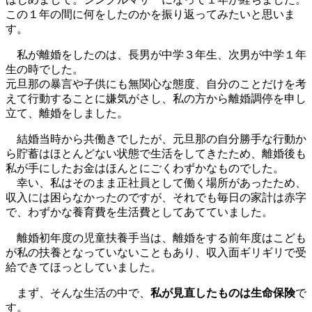
この１年の間に何をしたのかを振り返ってみたいと思いま
す。
私が離婚をしたのは、長男が中学３年生、次男が中学１年
生の時でした。
元旦那の暴言や子供にも無関心な態度、自分のことだけを考
えて行動することに嫌気がさし、私の方から離婚調停を申し
立て、離婚をしました。
結婚当時から共働きでしたが、元旦那の自分勝手な行動か
ら貯蓄はほとんどない状態で生活をしてきたため、離婚後も
私が手にしたお金はほんとにごくわずかなものでした。
幸い、私はそのまま正社員として働く場所があったため、
収入には困らなかったのですが、それでも毎日の家計は赤字
で、わずかな養育費を生活費としてあてていました。
離婚初年度の児童扶養手当は、離婚をする前年度はこども
が私の扶養となっていないこともあり、収入面ギリギリで受
給できてほっとしていました。
まず、そんな生活の中で、
私が見直したものは生命保険
で
す。