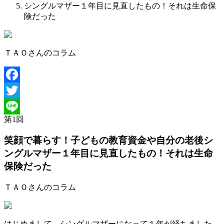
シングルマザー１年目に見直したもの！それは生命保
険だった
ＴＡＯさんのコラム
Facebook
Twitter
第
1
回
Line
笑顔で暮らす！子どもの教育資金や自分の老後
シ
ングルマザー１年目に見直したもの！それは生命
保険だった
ＴＡＯさんのコラム
はじめまして。シングルマザーになって１年が経ちました。