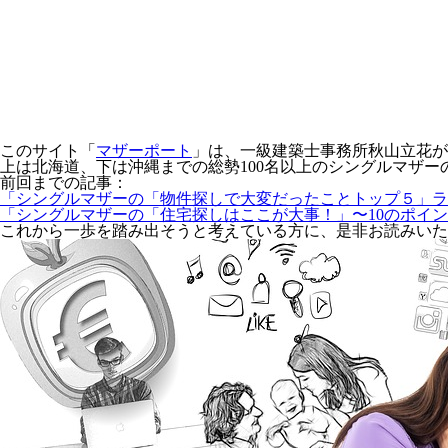
このサイト「
マザーポート
」は、一級建築士事務所秋山立花が
上は北海道、下は沖縄までの総勢100名以上のシングルマザー
前回までの記事：
「シングルマザーの「物件探しで大変だったことトップ５」ラ
「シングルマザーの「住宅探しはここが大事！」〜10のポイ
これから一歩を踏み出そうと考えている方に、是非お読みいた