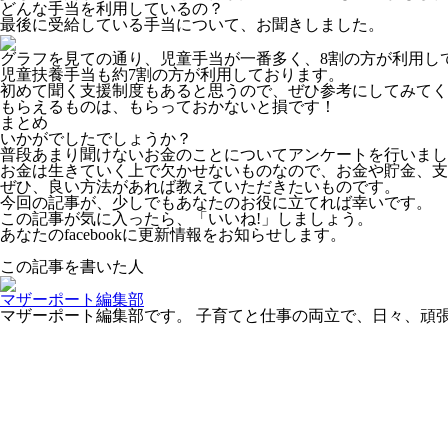
どんな手当を利用しているの？
最後に受給している手当について、お聞きしました。
グラフを見ての通り、
児童手当が一番多く、8割の方が利用し
児童扶養手当
も約7割の方が利用しております。
初めて聞く支援制度もあると思うので、ぜひ参考にしてみてく
もらえるものは、もらっておかないと損です！
まとめ
いかがでしたでしょうか？
普段あまり聞けないお金のことについてアンケートを行いまし
お金は生きていく上で欠かせないものなので、お金や貯金、支
ぜひ、良い方法があれば教えていただきたいものです。
今回の記事が、少しでもあなたのお役に立てれば幸いです。
この記事が気に入ったら、「いいね!」しましょう。
あなたのfacebookに更新情報をお知らせします。
この記事を書いた人
マザーポート編集部
マザーポート編集部です。 子育てと仕事の両立で、日々、頑張