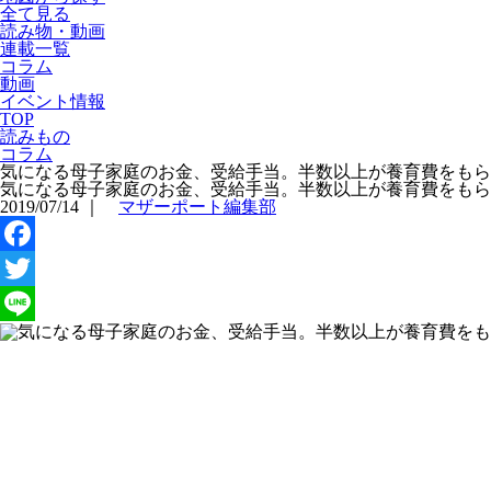
全て見る
読み物・動画
連載一覧
コラム
動画
イベント情報
TOP
読みもの
コラム
気になる母子家庭のお金、受給手当。半数以上が養育費をもら
気になる母子家庭のお金、受給手当。半数以上が養育費をもら
2019/07/14
｜
マザーポート編集部
Facebook
Twitter
Line