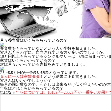
月々養育費はいくらもらっているの？
養育費をもらっていないという人が半数を超えました。
皆さんもらわずに、自立されている方が多いのでしょうか。
10万円以上もらっているシングルマザーは、6%に留まってい
家賃はいくらかかっているの？
次は月々かかっている家賃をみていきましょう。
7万~9.9万円が一番多い結果となっています。
５人に一人は家賃タダ！
という結果に正直驚きました。
皆さんはいかがでしょうか？
毎月の固定費なので、わたしは出来るだけ低く抑えたいのが本
年収はどれくらいもらっているの？
気になる
年収については、101万円~200万円が一番多い結果